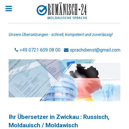
Unsere Übersetzungen - schnell, kompetent und zuverlässig!
+49 0721 609 08 00
sprachdienst@gmail.com
Homepage
Jobsuche Rumänisch
Übersetzer Rumänisch
Übersetzer Moldauisch
Rechtsanwälte Rumänisch
Ihr Übersetzer in Zwickau : Russisch,
Moldauisch / Moldawisch
Rechtsanwälte Russisch