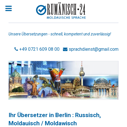
Unsere Übersetzungen - schnell, kompetent und zuverlässig!
+49 0721 609 08 00
sprachdienst@gmail.com
Homepage
Jobsuche Rumänisch
Übersetzer Rumänisch
Übersetzer Moldauisch
Rechtsanwälte Rumänisch
Ihr Übersetzer in Berlin : Russisch,
Moldauisch / Moldawisch
Rechtsanwälte Russisch