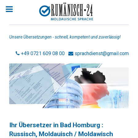
Unsere Übersetzungen - schnell, kompetent und zuverlässig!
+49 0721 609 08 00
sprachdienst@gmail.com
Homepage
Jobsuche Rumänisch
Übersetzer Rumänisch
Übersetzer Moldauisch
Rechtsanwälte Rumänisch
Ihr Übersetzer in Bad Homburg :
Russisch, Moldauisch / Moldawisch
Rechtsanwälte Russisch