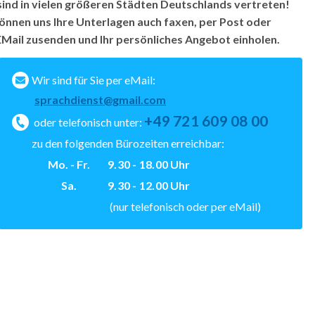
sind in vielen größeren Städten Deutschlands vertreten!
können uns Ihre Unterlagen auch faxen, per Post oder
EMail zusenden und Ihr persönliches Angebot einholen.
Wir sind für Sie per eMail:
sprachdienst@gmail.com
+49 721 609 08 00
oder telefonisch unter:
zu den folgenden Bürozeiten erreichbar:
Mo. - Fr.
9.30 - 18.00
Uhr
Sa.
9.30 - 12.00
Uhr
(nur telefonisch oder per eMail)