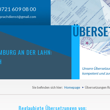
0721 609 08 00
prachdienst@gmail.com
ÜBERSE
IMBURG AN DER LAHN:
H
Unsere Übersetzun
kompetent und zuv
Sie befinden sich hier:
Homepage
Übersetzungen Ru
Beglaubigte Übersetzungen von: