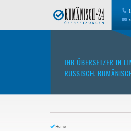
s
IHR ÜBERSETZER IN L
RUSSISCH, RUMÄNISC
Home