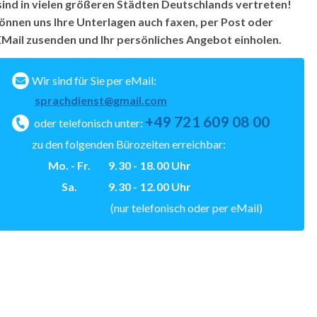
sind in vielen größeren Städten Deutschlands vertreten!
können uns Ihre Unterlagen auch faxen, per Post oder
EMail zusenden und Ihr persönliches Angebot einholen.
Wir sind für Sie per eMail:
sprachdienst@gmail.com
+49 721 609 08 00
oder telefonisch unter:
zu den folgenden Bürozeiten erreichbar:
Mo. - Fr.
9.30 - 18.00
Uhr
Sa.
9.30 - 12.00
Uhr
(nur telefonisch oder per eMail)