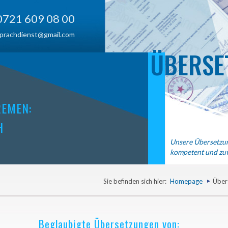
0721 609 08 00
prachdienst@gmail.com
ÜBERSE
REMEN:
H
Unsere Übersetzun
kompetent und zuv
Sie befinden sich hier:
Homepage
Über
Beglaubigte Übersetzungen von: