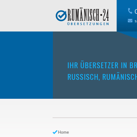
s
IHR ÜBERSETZER IN B
RUSSISCH, RUMÄNISC
Home